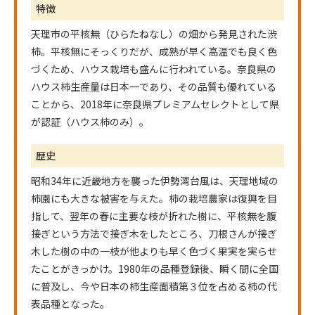
特徴
天理市の平核無（ひらたねなし）の畑から発見された渋
柿。平核無にそっくりだが、成熟が早く高温でも良く色
づくため、ハウス栽培も盛んに行われている。奈良県の
ハウス柿生産量は日本一であり、その品質も優れている
ことから、2018年に奈良県プレミアムセレクトとして県
が認証（ハウス柿のみ）。
歴史
昭和34年に近畿地方を襲った伊勢湾台風は、天理地域の
柿園にも大きな被害を与えた。柿の栽培農家は復興を目
指して、翌年の春に主要な枝が折れた樹に、平核無を腹
接ぎという方法で接ぎ木をしたところ、刀根さんが接ぎ
木した樹の中の一枝が他よりも早く色づく果実を実らせ
たことがきっかけ。1980年の品種登録後、瞬く間に全国
に普及し、今や日本の柿生産面積第３位を占める柿の代
表品種となった。