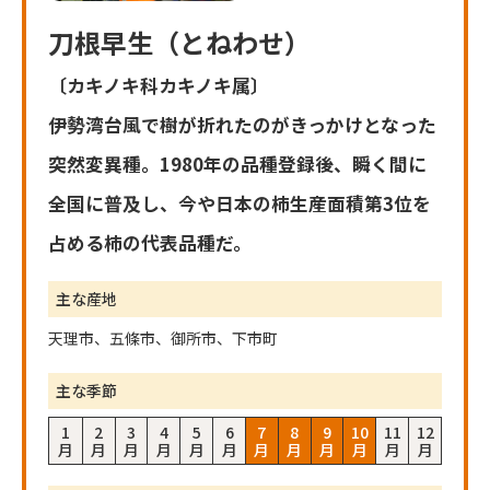
刀根早生（とねわせ）
〔カキノキ科カキノキ属〕
伊勢湾台風で樹が折れたのがきっかけとなった
突然変異種。1980年の品種登録後、瞬く間に
全国に普及し、今や日本の柿生産面積第3位を
占める柿の代表品種だ。
主な産地
天理市、五條市、御所市、下市町
主な季節
1
2
3
4
5
6
7
8
9
10
11
12
月
月
月
月
月
月
月
月
月
月
月
月