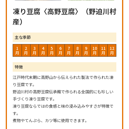
凍り豆腐〈高野豆腐〉（野迫川村
産）
主な季節
1
2
3
4
5
6
7
8
9
10
11
12
月
月
月
月
月
月
月
月
月
月
月
月
特徴
江戸時代末期に高野山から伝えられた製法で作られた凍
り豆腐です。
野迫川村の高野豆腐伝承館で作られる全国的にも珍しい
手づくり凍り豆腐です。
凍り豆腐ならではの食感と味の浸み込みやすさが特徴で
す。
煮物やてんぷら、カツ等に使用できます。