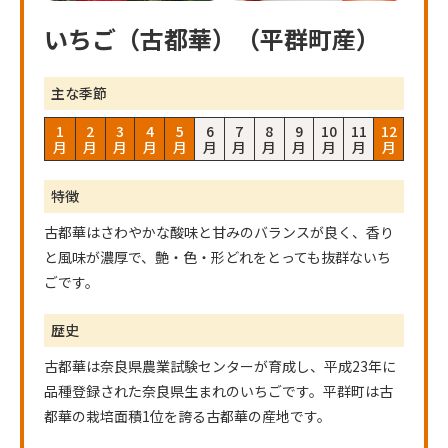
いちご（古都華）（平群町産）
主な季節
1
2
3
4
5
6
7
8
9
10
11
12
月
月
月
月
月
月
月
月
月
月
月
月
特徴
古都華はさわやかな酸味と甘みのバランスが良く、香り
と風味が濃厚で、艶・色・形どれをとっても抜群ないち
ごです。
歴史
古都華は奈良県農業試験センターが育成し、平成23年に
品種登録された奈良県生まれのいちごです。平群町は古
都華の栽培面積1位を誇る古都華の産地です。