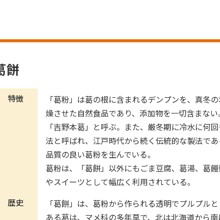
葛餅
特徴
「葛粉」は葛の根に含まれるデンプンを、真冬の
燥させた自然食品であり、添加物を一切含まない
「吉野本葛」と呼ぶ。また、厳冬期に冷水に何回
法と呼ばれ、江戸時代から続く伝統的な製法であ
品質の良い葛粉を生んでいる。
葛粉は、「葛餅」以外にもごま豆腐、葛湯、葛饅
やスイーツとして幅広く利用されている。
歴史
「葛餅」は、葛粉から作られる透明でプルプルと
ある葛は、マメ科の多年草で、北は北海道から南