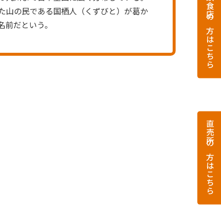
飲食店の方はこちら
た山の民である国栖人（くずびと）が葛か
名前だという。
直売所の方はこちら