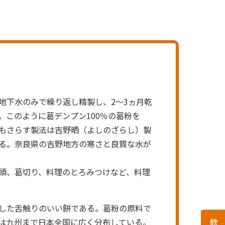
地下水のみで繰り返し精製し、2～3ヵ月乾
。このように葛デンプン100％の葛粉を
もさらす製法は吉野晒（よしのざらし）製
る。奈良県の吉野地方の寒さと良質な水が
頭、葛切り、料理のとろみつけなど、料理
した舌触りのいい餅である。葛粉の原料で
は九州まで日本全国に広く分布している。