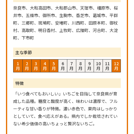
奈良市、大和高田市、大和郡山市、天理市、橿原市、桜
井市、五條市、御所市、生駒市、香芝市、葛城市、平群
町、三郷町、斑鳩町、安堵町、川西町、田原本町、御杖
村、高取町、明日香村、上牧町、広陵町、河合町、大淀
町、下市町
主な季節
1
2
3
4
5
6
7
8
9
10
11
12
月
月
月
月
月
月
月
月
月
月
月
月
特徴
「いつ食べてもおいしい」いちごを目指して奈良県が育
成した品種。糖度と酸度が高く、味わいは濃厚で、フル
ーティな甘い香りが特徴。濃い赤色で、果肉はしっかり
としていて、食べ応えがある。県内でしか栽培されてい
ない希少価値の高いちょっと贅沢ないちご。